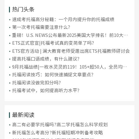
热门头条
​速成考托福高分秘籍：一个月内提升你的托福成绩
第一次考托福需要注意什么？
重磅！U.S. NEWS公布最新2025美国大学排名！前10大洗
牌，纽大重回TOP30！
ETS正式官宣|托福考试真的变简单了吗？
ETS官方活动 | 澜大教育老师受邀出席ETS托福教师研讨会
提高托福口语成绩，有什么建议？
9月托福战绩|一枚水灵灵的119！105+超50人，全员均分
破百！
托福阅读技巧：如何快速捕捉文章要点？
托福阅读没做完扣分吗？
托福考试中，如何提高听力水平？
最新阅读
高二有必要学托福吗?高二学托福怎么科学规划
新托福怎么考高分?新托福短期冲刺备考攻略