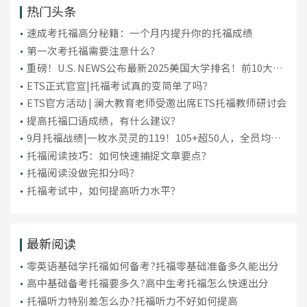
热门头条
​速成考托福高分秘籍：一个月内提升你的托福成绩
第一次考托福需要注意什么？
重磅！U.S. NEWS公布最新2025美国大学排名！前10大洗
牌，纽大重回TOP30！
ETS正式官宣|托福考试真的变简单了吗？
ETS官方活动 | 澜大教育老师受邀出席ETS托福教师研讨会
提高托福口语成绩，有什么建议？
9月托福战绩|一枚水灵灵的119！105+超50人，全员均分
破百！
托福阅读技巧：如何快速捕捉文章要点？
托福阅读没做完扣分吗？
托福考试中，如何提高听力水平？
最新阅读
零英语基础学托福如何备考?托福零基础准备多久能出分
高中基础备考托福要多久?高中生考托福怎么快速出分
托福听力特别差怎么办?托福听力不好如何提高