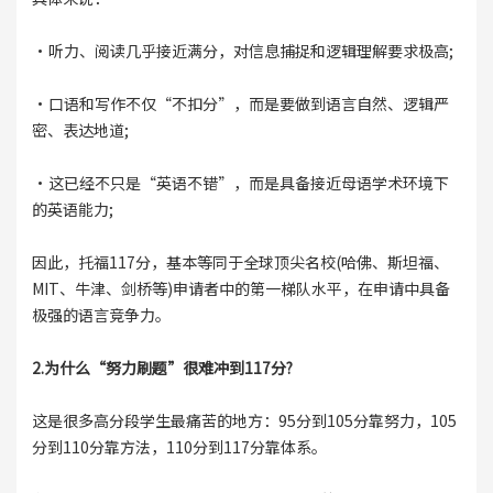
·听力、阅读几乎接近满分，对信息捕捉和逻辑理解要求极高;
·口语和写作不仅“不扣分”，而是要做到语言自然、逻辑严
密、表达地道;
·这已经不只是“英语不错”，而是具备接近母语学术环境下
的英语能力;
因此，托福117分，基本等同于全球顶尖名校(哈佛、斯坦福、
MIT、牛津、剑桥等)申请者中的第一梯队水平，在申请中具备
极强的语言竞争力。
2.为什么“努力刷题”很难冲到117分?
这是很多高分段学生最痛苦的地方：95分到105分靠努力，105
分到110分靠方法，110分到117分靠体系。