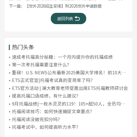
下一篇：
【世外2026招生安排】附2026世外申请数据
返回列表
热门头条
​速成考托福高分秘籍：一个月内提升你的托福成绩
第一次考托福需要注意什么？
重磅！U.S. NEWS公布最新2025美国大学排名！前10大洗
牌，纽大重回TOP30！
ETS正式官宣|托福考试真的变简单了吗？
ETS官方活动 | 澜大教育老师受邀出席ETS托福教师研讨会
提高托福口语成绩，有什么建议？
9月托福战绩|一枚水灵灵的119！105+超50人，全员均分
破百！
托福阅读技巧：如何快速捕捉文章要点？
托福阅读没做完扣分吗？
托福考试中，如何提高听力水平？