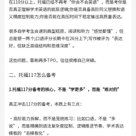
在110分以上，托福已经不再考“你会不会英语”，而是考你是
否真正理解学术英语的底层逻辑;你是否具备高阶同义替换和语
义精度控制能力;你是否能在高压时间下稳定输出高质量表达。
很多自学考生会遇到典型瓶颈，阅读和听力“感觉都懂”，但
总是错一两个;口语评分长期卡在26分上下;写作被评为“表达
好，但缺乏高级结构和思维深度”。
这些问题，靠刷再多TPO，往往很难自己突破。
二、托福117怎么备考
1.托福117分备考的核心，不是“学更多”，而是“练对的”
真正冲击117分的备考，本质上有三点：
·高阶能力拆解，而不是笼统练习：比如口语，不是“多
说”，而是精确到语法复杂度控制、逻辑推进节奏、学术表达
模板的“去模板化”。