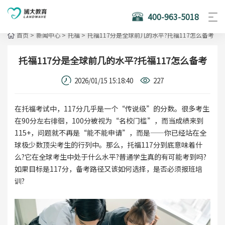
400-963-5018
首页
>
新闻中心
>
托福
>
托福117分是全球前几的水平?托福117怎么备考
托福117分是全球前几的水平?托福117怎么备考
2026/01/15 15:18:40
227
在托福考试中，117分几乎是一个“传说级”的分数。很多考生
在90分左右徘徊，100分被视为“名校门槛”，而当成绩来到
115+，问题就不再是“能不能申请”，而是——你已经站在全
球极少数顶尖考生的行列中。那么，托福117分到底意味着什
么?它在全球考生中处于什么水平?普通学生真的有可能考到吗?
如果目标是117分，备考路径又该如何选择，是否必须报班培
训?