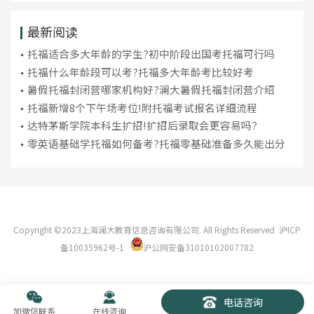
最新阅读
托福适合多大年龄的学生?初中阶段出国考托福可行吗
托福什么年龄段可以考?托福多大年龄考比较好考
暑假托福封闭营哪家机构好?澜大暑假托福封闭营介绍
托福新增8个下午场考位!附托福考试报名详细流程
达特茅斯学院本科生扩招!扩招后录取会更容易吗?
零英语基础学托福如何备考?托福零基础准备多久能出分
Copyright ©2023上海澜大教育信息咨询有限公司. All Rights Reserved
沪ICP
备10035962号-1
沪公网安备31010102007782
电话咨询
加微信联系
在线咨询