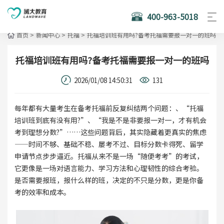
400-963-5018
首页
>
新闻中心
>
托福
>
托福培训班有用吗?备考托福需要报一对一的班吗
托福培训班有用吗?备考托福需要报一对一的班吗
2026/01/08 14:50:31
131
每年都有大量考生在备考托福前反复纠结两个问题：、“托福
培训班到底有没有用?”、“我是不是非要报一对一，才有机会
考到理想分数?”……这些问题背后，其实隐藏着更真实的焦虑
——时间不够、基础不稳、屡考不过、目标分数卡得死、留学
申请节点步步逼近。托福从来不是一场“随便考考”的考试，
它更像是一场对语言能力、学习方法和心理韧性的综合考验。
是否需要报班，报什么样的班，决定的不只是分数，更是你备
考的效率和成本。