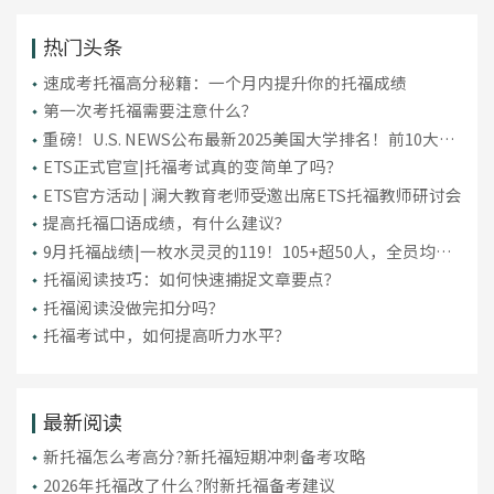
热门头条
​速成考托福高分秘籍：一个月内提升你的托福成绩
第一次考托福需要注意什么？
重磅！U.S. NEWS公布最新2025美国大学排名！前10大洗
牌，纽大重回TOP30！
ETS正式官宣|托福考试真的变简单了吗？
ETS官方活动 | 澜大教育老师受邀出席ETS托福教师研讨会
提高托福口语成绩，有什么建议？
9月托福战绩|一枚水灵灵的119！105+超50人，全员均分
破百！
托福阅读技巧：如何快速捕捉文章要点？
托福阅读没做完扣分吗？
托福考试中，如何提高听力水平？
最新阅读
新托福怎么考高分?新托福短期冲刺备考攻略
2026年托福改了什么?附新托福备考建议