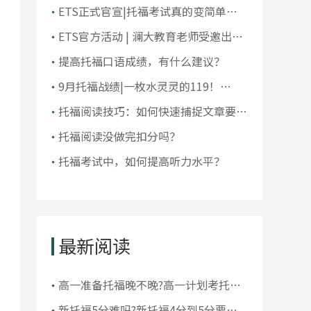
大学排名！前10大洗牌，纽大重回
ETS正式官宣|托福考试真的变简单了
TOP30！
吗？
ETS官方活动 | 澜大教育老师受邀出席
ETS托福教师研讨会
提高托福口语成绩，有什么建议？
9月托福战绩|一枚水灵灵的119！
105+超50人，全员均分破百！
托福阅读技巧：如何快速捕捉文章要
点？
托福阅读没做完扣分吗？
托福考试中，如何提高听力水平？
最新阅读
高一准备托福晚不晚?高一计划考托福
怎么办
新托福5分难吗?新托福4分到5分要多