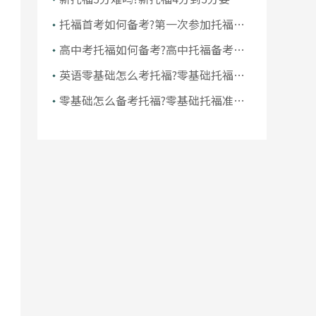
久
托福首考如何备考?第一次参加托福考
试怎么拿高分
高中考托福如何备考?高中托福备考指
南
英语零基础怎么考托福?零基础托福难
考吗
零基础怎么备考托福?零基础托福准备
多久