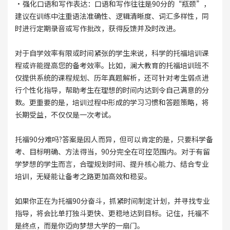
·强化口语和写作表达：口语和写作往往是90分的“瓶颈”，
建议在训练中注重语法准确性、逻辑清晰度、词汇多样性，同
时进行定期录音或写作批改，获得反馈并及时改进。
对于自学效率有限或时间紧张的学生来说，科学的托福培训课
程或许能提高您的备考效率。比如，澜大教育的托福培训班不
仅提供系统的课程规划、历年真题解析，还可针对考生弱点进
行个性化指导，帮助考生在理想的时间内达到令自己满意的分
数。更重要的是，培训过程中形成的学习习惯和答题策略，将
长期受益，不仅仅是一次考试。
托福90分难吗?答案是因人而异，但可以肯定的是，只要科学备
考、目标明确、方法得当，90分完全在可控范围内。对于有留
学梦想的学生而言，合理规划时间、提升核心能力、结合专业
培训，无疑能让备考之路更加高效和稳妥。
如果你正在为托福90分奋斗，抓紧时间制定计划，并寻找专业
指导，将会比单打独斗更快、更稳地达到目标。记住，托福不
是终点，而是你迈向梦想大学的一扇门。