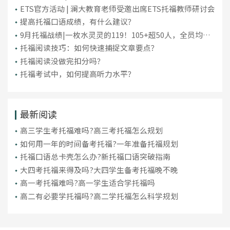
ETS官方活动 | 澜大教育老师受邀出席ETS托福教师研讨会
提高托福口语成绩，有什么建议？
9月托福战绩|一枚水灵灵的119！105+超50人，全员均分
破百！
托福阅读技巧：如何快速捕捉文章要点？
托福阅读没做完扣分吗？
托福考试中，如何提高听力水平？
最新阅读
高三学生考托福难吗?高三考托福怎么规划
如何用一年的时间备考托福?一年准备托福规划
托福口语总卡壳怎么办?新托福口语突破指南
大四考托福来得及吗?大四学生备考托福晚不晚
高一考托福难吗?高一学生适合学托福吗
高二有必要学托福吗?高二学托福怎么科学规划