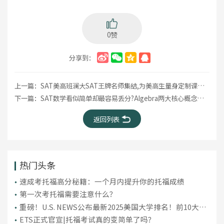
0赞
分享到：
上一篇：
SAT美高班澜大SAT王牌名师集结,为美高生量身定制课程:暑假夯分冲刺1500+!
下一篇：
SAT数学看似简单却最容易丢分?Algebra两大核心概念一定要吃透!
返回列表
热门头条
​速成考托福高分秘籍：一个月内提升你的托福成绩
第一次考托福需要注意什么？
重磅！U.S. NEWS公布最新2025美国大学排名！前10大洗
牌，纽大重回TOP30！
ETS正式官宣|托福考试真的变简单了吗？