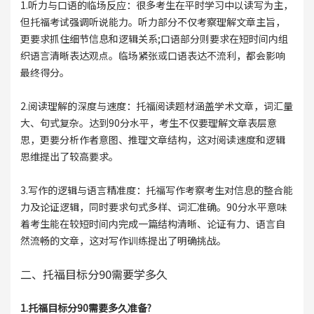
1.听力与口语的临场反应：很多考生在平时学习中以读写为主，
但托福考试强调听说能力。听力部分不仅考察理解文章主旨，
更要求抓住细节信息和逻辑关系;口语部分则要求在短时间内组
织语言清晰表达观点。临场紧张或口语表达不流利，都会影响
最终得分。
2.阅读理解的深度与速度：托福阅读题材涵盖学术文章，词汇量
大、句式复杂。达到90分水平，考生不仅要理解文章表层意
思，更要分析作者意图、推理文章结构，这对阅读速度和逻辑
思维提出了较高要求。
3.写作的逻辑与语言精准度：托福写作考察考生对信息的整合能
力及论证逻辑，同时要求句式多样、词汇准确。90分水平意味
着考生能在较短时间内完成一篇结构清晰、论证有力、语言自
然流畅的文章，这对写作训练提出了明确挑战。
二、托福目标分90需要学多久
1.托福目标分90需要多久准备?