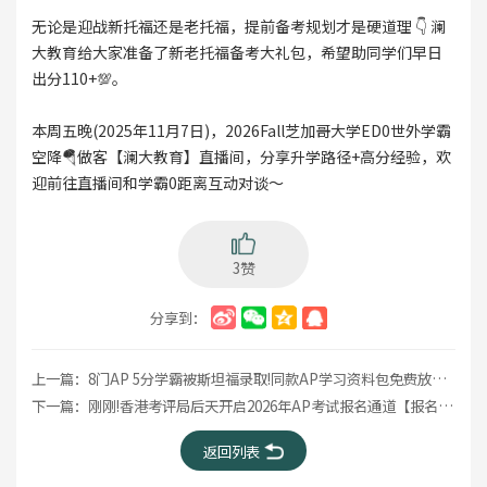
无论是迎战新托福还是老托福，提前备考规划才是硬道理 👇 澜
大教育给大家准备了新老托福备考大礼包，希望助同学们早日
出分110+💯。
本周五晚(2025年11月7日)，2026Fall芝加哥大学ED0世外学霸
空降🪂做客【澜大教育】直播间，分享升学路径+高分经验，欢
迎前往直播间和学霸0距离互动对谈～
3赞
分享到：
上一篇：
8门AP 5分学霸被斯坦福录取!同款AP学习资料包免费放送(开学季限定)
下一篇：
刚刚!香港考评局后天开启2026年AP考试报名通道【报名要求+流程】速看
返回列表