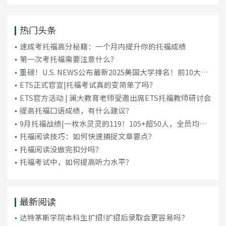
热门头条
​速成考托福高分秘籍：一个月内提升你的托福成绩
第一次考托福需要注意什么？
重磅！U.S. NEWS公布最新2025美国大学排名！前10大洗
牌，纽大重回TOP30！
ETS正式官宣|托福考试真的变简单了吗？
ETS官方活动 | 澜大教育老师受邀出席ETS托福教师研讨会
提高托福口语成绩，有什么建议？
9月托福战绩|一枚水灵灵的119！105+超50人，全员均分
破百！
托福阅读技巧：如何快速捕捉文章要点？
托福阅读没做完扣分吗？
托福考试中，如何提高听力水平？
最新阅读
达特茅斯学院本科生扩招!扩招后录取会更容易吗?