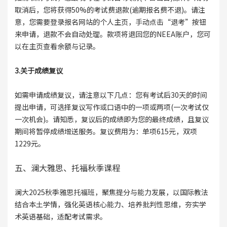
取消后，您将获得50%的考试费退款(逾期报名费不退)。请注
意，您需要登录报名网站的个人主页，手动点击“退考”按钮
来申请，退款不会自动处理。款项将退回您的NEEA账户，您可
以在主页查看余额与记录。
3.关于成绩复议
如需申请成绩复议，请注意以下几点：您有考试后30天的时间
提出申请，可选择复议写作或口语中的一项或两项(一次考试仅
一次机会)。请知悉，复议后的成绩即为您的最终成绩，且复议
期间将暂停成绩增送服务。复议费用为：单项615元，双项
1229元。
五、澜大雅思、托福秋季课程
澜大2025秋季雅思托福班，聚焦提分与能力发展，以国际教法
结合本土学情，强化英语核心能力、培养批判性思维，夯实学
术英语基础，适配考试需求。