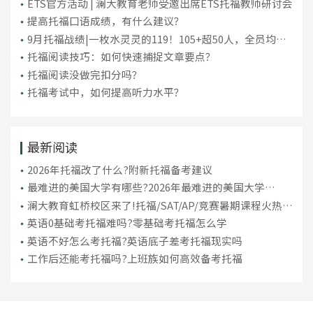
ETS官方活动 | 澜大教育老师受邀出席ETS托福教师研讨会
提高托福口语成绩，有什么建议？
9月托福战绩|一枚水灵灵的119！105+超50人，全员均分
破百！
托福阅读技巧：如何快速捕捉文章要点？
托福阅读没做完扣分吗？
托福考试中，如何提高听力水平？
最新阅读
2026年托福改了什么?附新托福备考建议
最难进的美国大学有哪些?2026年最难进的美国大学
Top10名单
澜大教育虹桥校区来了!托福/SAT/AP/竞赛暑期课程火热招
生中
英语0基础考托福难吗?零基础考托福怎么学
英语不好怎么考托福?英语底子差考托福现实吗
工作后还能考托福吗?上班族如何高效备考托福