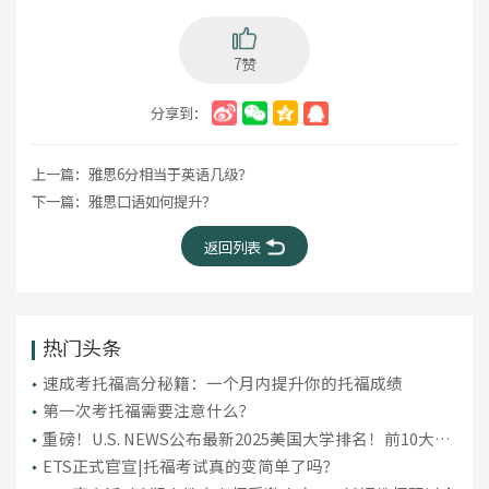
7赞
分享到：
上一篇：
雅思6分相当于英语几级？
下一篇：
雅思口语如何提升？
返回列表
热门头条
​速成考托福高分秘籍：一个月内提升你的托福成绩
第一次考托福需要注意什么？
重磅！U.S. NEWS公布最新2025美国大学排名！前10大洗
牌，纽大重回TOP30！
ETS正式官宣|托福考试真的变简单了吗？