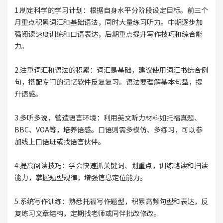
1.制定科学的学习计划：根据自身水平分阶段设定目标。前三个
月重点积累词汇和基础语法，同时大量练习听力。中期逐步加
强阅读速度训练和口语表达，后期重点提升写作技巧和综合能
力。
2.注重词汇和语法的积累：词汇是基础，建议使用词汇书结合例
句，搭配专门的记忆软件反复复习。语法要理解基本句型，提
升语感。
3.多听多说，营造语言环境：利用英文听力材料如托福真题、
BBC、VOA等，培养语感。口语则需多模仿、多练习，可以参
加线上口语班或找语言伙伴。
4.提高阅读技巧：学会快速抓关键词、划重点，训练略读和扫读
能力，掌握题型规律，增强信息定位能力。
5.系统写作训练：熟悉托福写作题型，积累高频句型和表达，反
复练习文章结构，定期找老师或同伴批改修改。