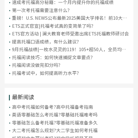
​速成考托福高分秘籍：一个月内提升你的托福成绩
第一次考托福需要注意什么？
重磅！U.S. NEWS公布最新2025美国大学排名！前10大洗
牌，纽大重回TOP30！
ETS正式官宣|托福考试真的变简单了吗？
ETS官方活动 | 澜大教育老师受邀出席ETS托福教师研讨会
提高托福口语成绩，有什么建议？
9月托福战绩|一枚水灵灵的119！105+超50人，全员均分
破百！
托福阅读技巧：如何快速捕捉文章要点？
托福阅读没做完扣分吗？
托福考试中，如何提高听力水平？
最新阅读
高中考托福如何备考?高中托福备考指南
英语零基础怎么考托福?零基础托福难考吗
零基础怎么备考托福?零基础托福准备多久
大二考托福怎么规划?大二学生如何考托福