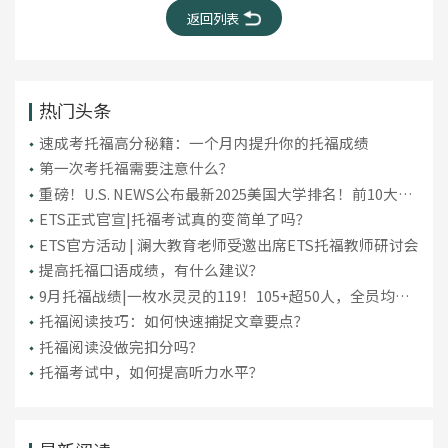
返回列表
热门头条
​速成考托福高分秘籍：一个月内提升你的托福成绩
第一次考托福需要注意什么？
重磅！U.S. NEWS公布最新2025美国大学排名！前10大洗
牌，纽大重回TOP30！
ETS正式官宣|托福考试真的变简单了吗？
ETS官方活动 | 澜大教育老师受邀出席ETS托福教师研讨会
提高托福口语成绩，有什么建议？
9月托福战绩|一枚水灵灵的119！105+超50人，全员均分
破百！
托福阅读技巧：如何快速捕捉文章要点？
托福阅读没做完扣分吗？
托福考试中，如何提高听力水平？