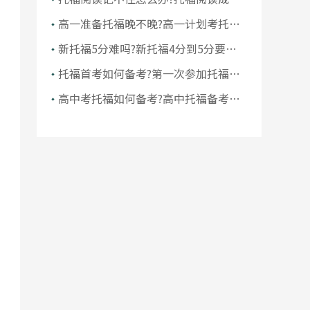
如何提升
高一准备托福晚不晚?高一计划考托福
怎么办
新托福5分难吗?新托福4分到5分要多
久
托福首考如何备考?第一次参加托福考
试怎么拿高分
高中考托福如何备考?高中托福备考指
南