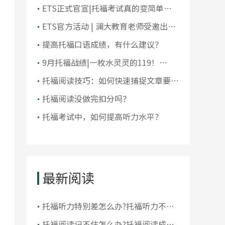
大学排名！前10大洗牌，纽大重回
ETS正式官宣|托福考试真的变简单了
TOP30！
吗？
ETS官方活动 | 澜大教育老师受邀出席
ETS托福教师研讨会
提高托福口语成绩，有什么建议？
9月托福战绩|一枚水灵灵的119！
105+超50人，全员均分破百！
托福阅读技巧：如何快速捕捉文章要
点？
托福阅读没做完扣分吗？
托福考试中，如何提高听力水平？
最新阅读
托福听力特别差怎么办?托福听力不好
如何提高
托福阅读记不住怎么办?托福阅读成绩