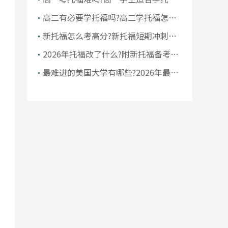
吗
高二有必要学托福吗?高二学托福怎么
科学规划
新托福怎么考高分?新托福短期冲刺备
考攻略
2026年托福改了什么?附新托福备考建
议
最难进的美国大学有哪些?2026年最难
进的美国大学Top10名单