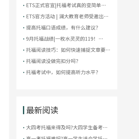
大学排名！前10大洗牌，纽大重回
ETS正式官宣|托福考试真的变简单了
TOP30！
吗？
ETS官方活动 | 澜大教育老师受邀出席
ETS托福教师研讨会
提高托福口语成绩，有什么建议？
9月托福战绩|一枚水灵灵的119！
105+超50人，全员均分破百！
托福阅读技巧：如何快速捕捉文章要
点？
托福阅读没做完扣分吗？
托福考试中，如何提高听力水平？
最新阅读
大四考托福来得及吗?大四学生备考托
福晚不晚
高一考托福难吗?高一学生适合学托福