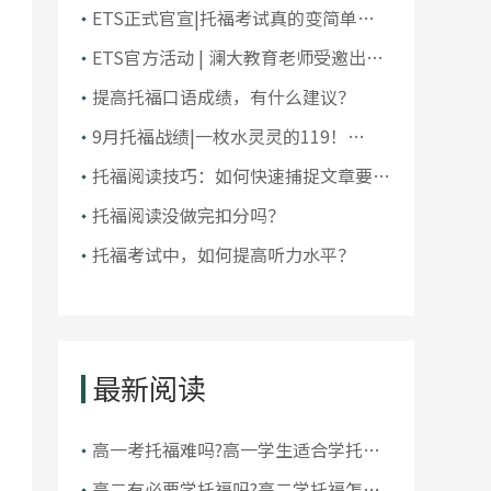
大学排名！前10大洗牌，纽大重回
ETS正式官宣|托福考试真的变简单了
TOP30！
吗？
ETS官方活动 | 澜大教育老师受邀出席
ETS托福教师研讨会
提高托福口语成绩，有什么建议？
9月托福战绩|一枚水灵灵的119！
105+超50人，全员均分破百！
托福阅读技巧：如何快速捕捉文章要
点？
托福阅读没做完扣分吗？
托福考试中，如何提高听力水平？
最新阅读
高一考托福难吗?高一学生适合学托福
吗
高二有必要学托福吗?高二学托福怎么