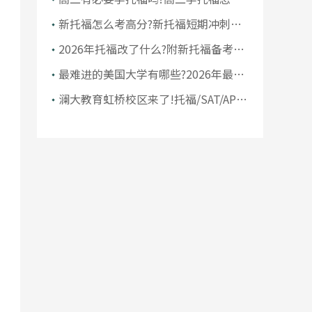
科学规划
新托福怎么考高分?新托福短期冲刺备
考攻略
2026年托福改了什么?附新托福备考建
议
最难进的美国大学有哪些?2026年最难
进的美国大学Top10名单
澜大教育虹桥校区来了!托福/SAT/AP/
竞赛暑期课程火热招生中