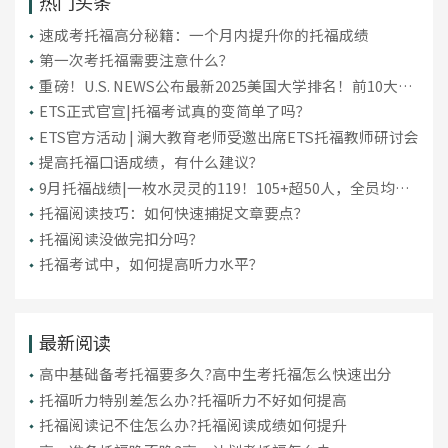
热门头条
​速成考托福高分秘籍：一个月内提升你的托福成绩
第一次考托福需要注意什么？
重磅！U.S. NEWS公布最新2025美国大学排名！前10大洗
牌，纽大重回TOP30！
ETS正式官宣|托福考试真的变简单了吗？
ETS官方活动 | 澜大教育老师受邀出席ETS托福教师研讨会
提高托福口语成绩，有什么建议？
9月托福战绩|一枚水灵灵的119！105+超50人，全员均分
破百！
托福阅读技巧：如何快速捕捉文章要点？
托福阅读没做完扣分吗？
托福考试中，如何提高听力水平？
最新阅读
高中基础备考托福要多久?高中生考托福怎么快速出分
托福听力特别差怎么办?托福听力不好如何提高
托福阅读记不住怎么办?托福阅读成绩如何提升