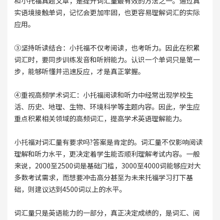
和小托福真题文章，是提升词汇量最有效的方法之一。通过真
实语境接触单词，记忆会更加牢固，也更容易理解词汇的实际
应用。
③坚持听读结合：小托福不仅考阅读，也考听力。因此在积累
词汇时，要同步训练发音和听辨能力。认识一个单词只是第一
步，能够听懂并迅速反应，才是真正掌握。
④重视高频学术词汇：小托福阅读和听力中经常出现学校生
活、历史、地理、生物、环境科学等主题内容。因此，学生应
重点积累相关领域的高频词汇，提高学术英语理解能力。
小托福对词汇量有要求吗?答案是肯定的。词汇量不仅影响阅读
理解和听力水平，更决定着学生能否顺利理解考试内容。一般
来说，2000至2500词是基础门槛，3000至4000词能够应对大
多数考试需求，而想要冲击高分甚至为未来托福学习打下基
础，则建议达到4500词以上的水平。
词汇量只是英语能力的一部分，真正决定成绩的，是词汇、阅