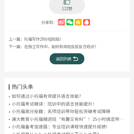
122赞
分享到：
上一篇：
托福写作29分经验贴！
下一篇：
在独立写作中，如何有效地反驳反方观点？
返回列表
热门头条
如何通过小托福有效提升语言技能？
小托福考试精讲：培训中的语言技能提升！
小托福高分秘籍：名师培训带你轻松突破考试障碍
澜大教育小托福精进班“有趣又有料”！25小时搞定所有
小初高英语语法
小托福备考加速器：专业培训课程快速提升成绩!