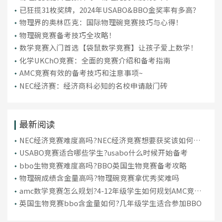
已狂揽31枚奖牌，2024年USABO&BBO金奖率有多高？
物理界的奥林匹克：国际物理碗竞赛技巧与心得！
物理碗竞赛备考技巧全攻略！
数学竞赛入门首选【袋鼠数学竞赛】让孩子爱上数学！
化学UKChO竞赛：全面的竞赛介绍和备考指南
AMC竞赛有效的备考技巧和注意事项~
NEC经济赛：经济商科必知的名校申请敲门砖
最新阅读
NEC经济竞赛难度高吗?NEC经济竞赛想要获奖该如何准
备
USABO竞赛适合哪些学生?usabo什么时候开始备考
bbo生物竞赛难度高吗?BBO英国生物竞赛备考攻略
物理碗成绩含金量高吗?物理碗竞赛拿优秀奖难吗
amc数学竞赛怎么规划?4-12年级学生如何规划AMC竞赛
路线
英国生物竞赛bbo含金量如何?几年级学生适合参加BBO