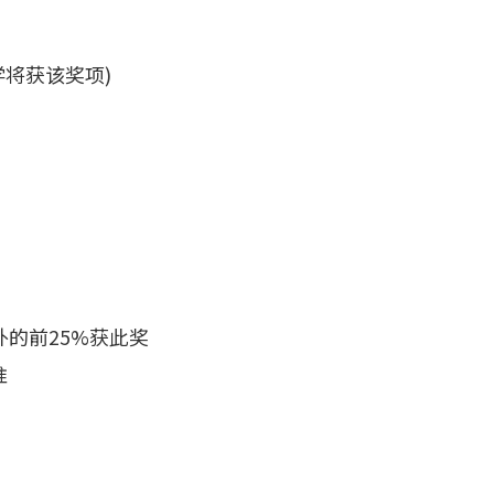
满分同学将获该奖项)
项之外的前25%获此奖
准