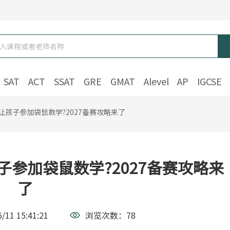
SAT
ACT
SSAT
GRE
GMAT
Alevel
AP
IGCSE
孩子参加袋鼠数学?2027备赛攻略来了
参加袋鼠数学?2027备赛攻略来
了
/11 15:41:21
浏览次数：
78