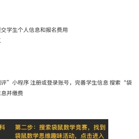
提交学生个人信息和报名费用
点
评”小程序 注册或登录账号，完善学生信息 搜索“袋
信息并缴费