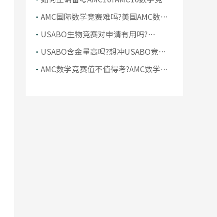
备考避坑指南
AMC国际数学竞赛难吗?美国AMC数学
竞赛值得参加吗
USABO生物竞赛对申请有用吗?
USABO适合哪些学生
USABO含金量高吗?想冲USABO竞赛
金奖怎么备考
AMC数学竞赛值不值得考?AMC数学竞
赛用途