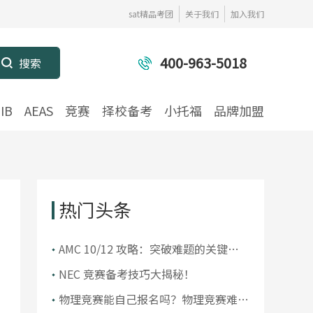
sat精品考团
关于我们
加入我们
400-963-5018
IB
AEAS
竞赛
择校备考
小托福
品牌加盟
热门头条
AMC 10/12 攻略：突破难题的关键技
巧
NEC 竞赛备考技巧大揭秘！
物理竞赛能自己报名吗？物理竞赛难度