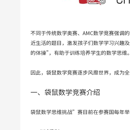
不同于传统数学奥赛、AMC数学竞赛强调
近生活的题目，激发孩子们数学学习兴趣及
的体操"，有助于训练培养学生的数学思维
因此，袋鼠数学竞赛逐步风靡世界，成为全
一、袋鼠数学竞赛介绍
袋鼠数学思维挑战”赛目前在参赛国每年举