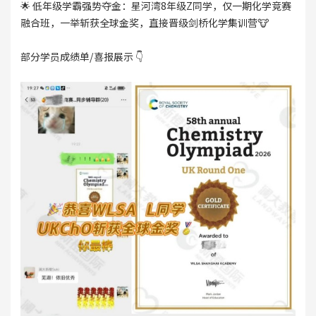
🌟 低年级学霸强势夺金：星河湾8年级Z同学，仅一期化学竞赛
融合班，一举斩获全球金奖，直接晋级剑桥化学集训营🐮
部分学员成绩单/喜报展示 👇