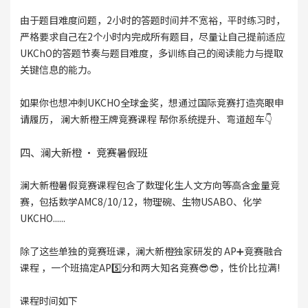
由于题目难度问题，2小时的答题时间并不宽裕，平时练习时，
严格要求自己在2个小时内完成所有题目，尽量让自己提前适应
UKChO的答题节奏与题目难度，多训练自己的阅读能力与提取
关键信息的能力。
如果你也想冲刺UKCHO全球金奖，想通过国际竞赛打造亮眼申
请履历， 澜大新橙王牌竞赛课程 帮你系统提升、弯道超车👇
四、澜大新橙 · 竞赛暑假班
澜大新橙暑假竞赛课程包含了数理化生人文方向等高含金量竞
赛，包括数学AMC8/10/12，物理碗、生物USABO、化学
UKCHO......
除了这些单独的竞赛班课，澜大新橙独家研发的 AP➕竞赛融合
课程 ，一个班搞定AP5️⃣分和两大知名竞赛😎😎，性价比拉满!
课程时间如下