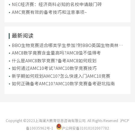
NEC经济赛：经济商科必知的名校申请敲门砖
AMC竞赛有效的备考技巧和注意事项~
最新阅读
BBO生物竞赛适合哪类学生参加?附BBO英国生物奥林匹
克优势
AMC8数学竟赛含金量高吗?AMC8值不值得考
什么是AMC8数学竞赛?备考AMC8如何规划
如何通过AMC10考试?AMC10数学竞赛技巧
新学期如何规划AMC10?怎么快速入门AMC10竞赛
如何正确备考AMC10?AMC10数学竞赛备考避坑指南
Copyright ©2023上海澜大教育信息咨询有限公司. All Rights Reserved
沪ICP
备10035962号-1
沪公网安备31010102007782