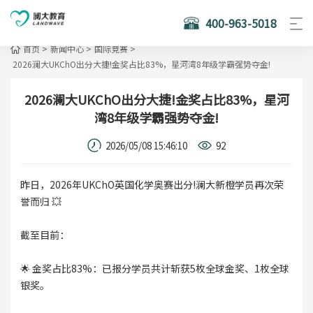
400-963-5018
首页
>
新闻中心
>
国际竞赛
>
2026澜大UKChO出分大捷!金奖占比83%，星河湾8年级学霸强势夺金!
2026澜大UKChO出分大捷!金奖占比83%，星河
湾8年级学霸强势夺金!
2026/05/08 15:46:10
92
昨日，2026年UKChO英国化学奥赛出分!澜大新橙学员再次荣
誉而归 💥
截至目前：
🌟 金奖占比83%：已报分学员共计斩获5枚全球金奖、1枚全球
银奖。