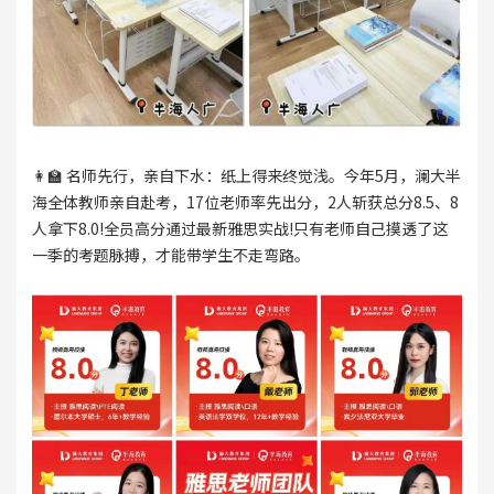
👩‍🏫 名师先行，亲自下水：纸上得来终觉浅。今年5月，澜大半
海全体教师亲自赴考，17位老师率先出分，2人斩获总分8.5、8
人拿下8.0!全员高分通过最新雅思实战!只有老师自己摸透了这
一季的考题脉搏，才能带学生不走弯路。