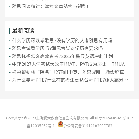
雅思阅读精讲：掌握文章结构与题型！
最新阅读
什么学历可以考雅思?没有学历的人考雅思有用吗
雅思考试看学历吗?雅思考试对学历有要求吗
雅思托福怎么高效备考?2026年暑假英语冲刺计划
牛津2027入学笔试大改革!MAT、PAT成为历史，TMUA、
ESAT接棒→
托福被剑桥“除名”!27Fall申英，雅思成唯一救命稻草
为什么要考PTE?什么样的考生更适合考PTE?澜大高分学
员案例分享
Copyright ©2023上海澜大教育信息咨询有限公司. All Rights Reserved
沪ICP
备10035962号-1
沪公网安备31010102007782