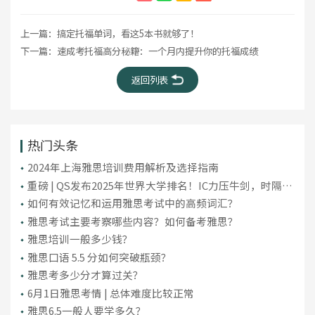
上一篇：
搞定托福单词，看这5本书就够了！
下一篇：
​速成考托福高分秘籍：一个月内提升你的托福成绩
返回列表
热门头条
2024年上海雅思培训费用解析及选择指南
重磅 | QS发布2025年世界大学排名！IC力压牛剑，时隔10
年重回英国第一！
如何有效记忆和运用雅思考试中的高频词汇？
雅思考试主要考察哪些内容？如何备考雅思？
雅思培训一般多少钱？
雅思口语 5.5 分如何突破瓶颈？
雅思考多少分才算过关？
6月1日雅思考情 | 总体难度比较正常
雅思6.5一般人要学多久？