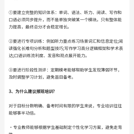
①要建立完整的知识体系：单词、语法、听力、阅读、写作和
口语必须同步提升，而不是单独突破某一个模块。只有整体能
力提高，最终总分才会稳定增长。
②要进行专项训练：例如听力重点练习场景词汇和信息定位;阅
读强化长难句分析和题型技巧;写作学习高分逻辑框架和学术表
达;口语训练流利度、发音和观点展开能力。
③要进行阶段性测评：定期模考能够帮助学生发现薄弱环节，
及时调整学习计划，避免盲目备考。
3、为什么建议报班培训?
对于目标分数明确、备考时间有限的学生来说，专业培训往往
能够事半功倍。
·专业教师能够根据学生基础制定个性化学习方案，避免走弯