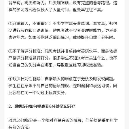
背单词，明天练听力，后天刷阅读，没有完整的备考路径。这
样的学习方式看似投入了大量时间，但效率往往不高。
②只重输入，不重输出：不少学生每天背单词、看文章，却很
少进行写作和口语训练。雅思考试不仅考查理解能力，更考查
表达能力。如果长期缺乏输出练习，成绩提升自然十分有限。
③不了解评分标准：雅思考试并非单纯考英语水平，而是依据
严格评分标准进行打分。很多学生不知道考官关注什么，也不
知道自己的失分点在哪里，导致反复练习却收效甚微。
④缺少针对性指导：自学最大的难点在于无法及时发现问题。
学生往往意识不到自己的语法错误、逻辑漏洞和表达习惯，因
此容易在同一个问题上反复失分。
2、雅思5分如何提高到6分甚至6.5分?
雅思5分到6分是一个相对容易突破的阶段，但前提是采用科学
有效的方法。