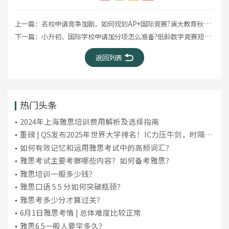
上一篇：
名校申请竞争加剧，如何规划AP+国际竞赛?澜大教育秋季班抢位中!
下一篇：
小升初、国际学校申请加分项怎么准备?低龄数学竞赛规划指南
返回列表
热门头条
2024年上海雅思培训费用解析及选择指南
重磅 | QS发布2025年世界大学排名！IC力压牛剑，时隔10
年重回英国第一！
如何有效记忆和运用雅思考试中的高频词汇？
雅思考试主要考察哪些内容？如何备考雅思？
雅思培训一般多少钱？
雅思口语 5.5 分如何突破瓶颈？
雅思考多少分才算过关？
6月1日雅思考情 | 总体难度比较正常
雅思6.5一般人要学多久？