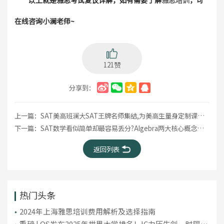
以上就是雅思考试复议详解，如有需要了解
雅思培训
，可
在线咨询小澜老师~
121赞
分享到：
上一篇：
SAT美高班澜大SAT王牌名师集结,为美高生量身定制课程:暑假夯分冲刺1500+!
下一篇：
SAT数学看似简单却最容易丢分?Algebra两大核心概念一定要吃透!
返回列表
热门头条
2024年上海雅思培训费用解析及选择指南
重磅 | QS发布2025年世界大学排名！IC力压牛剑，时隔10