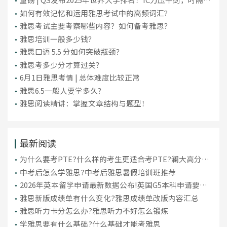
年重回英国第一！
如何有效记忆和运用雅思考试中的高频词汇？
雅思考试主要考察哪些内容？如何备考雅思？
雅思培训一般多少钱？
雅思口语 5.5 分如何突破瓶颈？
雅思考多少分才算过关？
6月1日雅思考情 | 总体难度比较正常
雅思6.5一般人要学多久？
雅思阅读精讲：掌握文章结构与题型！
最新阅读
为什么要考PTE?什么样的考生更适合考PTE?澜大高分学
员案例分享
中考后怎么学雅思?中考后雅思暑假培训班推荐
2026年英本留学申请最新数据公布!英国G5本科申请要求
汇总
雅思新版成绩单有什么变化?雅思成绩单改版内容汇总
雅思听力卡分怎么办?雅思听力不好怎么锻炼
学雅思要有什么基础?什么基础才能考雅思