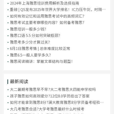
2024年上海雅思培训费用解析及选择指南
重磅 | QS发布2025年世界大学排名！IC力压牛剑，时隔10
年重回英国第一！
如何有效记忆和运用雅思考试中的高频词汇？
雅思考试主要考察哪些内容？如何备考雅思？
雅思培训一般多少钱？
雅思口语 5.5 分如何突破瓶颈？
雅思考多少分才算过关？
6月1日雅思考情 | 总体难度比较正常
雅思6.5一般人要学多久？
雅思阅读精讲：掌握文章结构与题型！
最新阅读
大二暑期考雅思早不早?大二考雅思大四能申学校吗
孩子雅思如何高效提分?12位8.0学员给出了答案
如何才能拿到雅思8分?澜大教育雅思8分学员备考经验分
享
大几考雅思合适?大学考雅思最好什么时候考