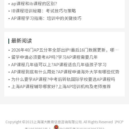
ap课程和ib课程的区别？
​IB课程培训秘籍：考试技巧与策略
AP课程学习指南：培训中的关键技巧
最新阅读
2026年40门AP五分率全部出炉!最后16门数据更新，哪些
科目更容易拿5分?
留学申请必须要考AP吗?学习AP课程需要几年
AP课程几年级可以上?AP课程适合几年级孩子学习
AP课程到底有什么用处?AP课程申请海外大学有哪些优势
为什么要学AP课程?中考后转轨国际学校要选AP课程吗
上海AP课程辅导哪家好?上海AP培训机构及老师推荐
Copyright ©2023上海澜大教育信息咨询有限公司. All Rights Reserved
沪ICP
备10035962号-1
沪公网安备31010102007782