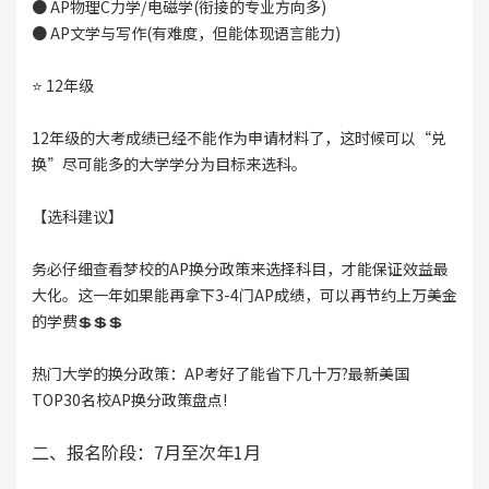
● AP物理C力学/电磁学(衔接的专业方向多)
● AP文学与写作(有难度，但能体现语言能力)
⭐ 12年级
12年级的大考成绩已经不能作为申请材料了，这时候可以“兑
换”尽可能多的大学学分为目标来选科。
【选科建议】
务必仔细查看梦校的AP换分政策来选择科目，才能保证效益最
大化。这一年如果能再拿下3-4门AP成绩，可以再节约上万美金
的学费💲💲💲
热门大学的换分政策：AP考好了能省下几十万?最新美国
TOP30名校AP换分政策盘点!
二、报名阶段：7月至次年1月