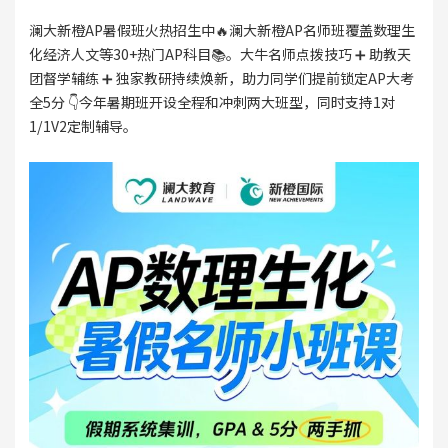
澜大新橙AP暑假班火热招生中🔥澜大新橙AP名师班覆盖数理生
化经济人文等30+热门AP科目📚。大牛名师点拨技巧 ➕ 助教天
团督学辅练 ➕ 独家教研持续焕新，助力同学们提前锁定AP大考
全5分 👇今年暑期班开设全程和冲刺两大班型，同时支持1对
1/1V2定制辅导。