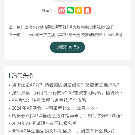
分享到：
上一篇：
上海alevel辅导班哪里好?澜大教育alevel培训怎么样
下一篇：
alevel高一学生读几年制?高一应该如何规划A-Level课程
返回列表
热门头条
读IB还是AP好？两者的区别是如何？又应该怎选择呢？
强烈推荐！好用到不行的5个AP宝藏学习网站，值得收
藏！
AP 考试：注意事项与备考技巧全攻略
2024 年AP寒假+冲刺备考计划 ，注意查收~
爬藤必读| AP课程超全选课指南来了！如何学好AP课程？
​2024年AP考试现在就可以报名啦！
全球AP学生最爱的文科项目之一，到底有什么魅力？