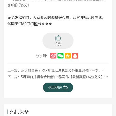
影响你的5分!
无论发挥如何，大家要及时调整好心态，从容迎战后续考试，
㊗️同学们AP门门5️⃣分🍀🍀🍀
0赞
分享到：
上一篇：
澜大教育集团校区地址汇总总部及各事业部校区一览，选择离你最近的学习中心!
下一篇：
5月30日托福考情复盘!口语/写作【最新真题+高分范文】全汇总
返回列表
热门头条