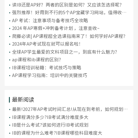
读IB还是AP好？两者的区别是如何？又应该怎选择呢？
强烈推荐！好用到不行的5个AP宝藏学习网站，值得收
藏！
AP 考试：注意事项与备考技巧全攻略
2024 年AP寒假+冲刺备考计划 ，注意查收~
爬藤必读| AP课程超全选课指南来了！如何学好AP课程？
​2024年AP考试现在就可以报名啦！
全球AP学生最爱的文科项目之一，到底有什么魅力？
ap课程和ib课程的区别？
​IB课程培训秘籍：考试技巧与策略
AP课程学习指南：培训中的关键技巧
最新阅读
最新!2027年AP考试时间汇总!从现在到考前，如何规划才
能稳拿5分?
IB课程满分多少?IB考试满分难度多大
IB是什么考试?该如何进行IB考试规划
IB的课程为什么难考?IB课程哪些科目难度大