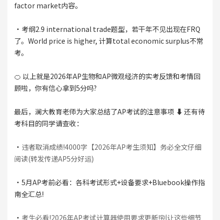
factor market内容。
·考纲2.9 international trade题型，若干年不见出现在FRQ
了。World price is higher, 计算total economic surplus不常
考。
🍊 以上就是2026年AP生物和AP微观经济的实考反馈和考情回
顾啦，你有信心拿到5分吗?
最后，澜大教育老师为大家总结了AP考试的注意事项 ⬇️ 还有待
考科目的同学请查收：
·
违者取消成绩!4000字【2026年AP考生须知】务必全文仔细
阅读(转发传递AP5分好运)
·5月AP考前必看：各科考试形式+设备要求+Bluebook操作指
南全汇总!
·
考生必看!2026年AP考试计算器使用要求更新!别让这些细节